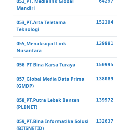
052_PT. Medialink Global
64297
Mandiri
053_PT.Arta Teletama
152394
Teknologi
055_Menaksopal Link
139981
Nusantara
056_PT Bina Karsa Turaya
150995
057_Global Media Data Prima
138089
(GMDP)
058_PT.Putra Lebak Banten
139972
(PLBNET)
059_PT.Bina Informatika Solusi
132637
(BITSNETID)