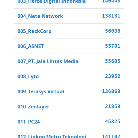
003_Herza Digital Indonesia
140443
004_Nata Network
138131
005_RackCorp
56038
006_ASNET
55701
007_PT. Jala Lintas Media
55685
008_Lyto
23952
009_Terasys Virtual
136868
010_Zenlayer
21859
011_PC24
45325
012_Linkgo Metro Teknologi
141107