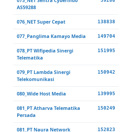
075_NET Sentra Cyberindo
59288
AS59288
076_NET Super Cepat
138838
077_Panglima Kamayo Media
149704
078_PT Wifipedia Sinergi
151995
Telematika
079_PT Lambda Sinergi
150942
Telekomunikasi
080_Wide Host Media
139995
081_PT Atharva Telematika
150249
Persada
081_PT Naura Network
152823