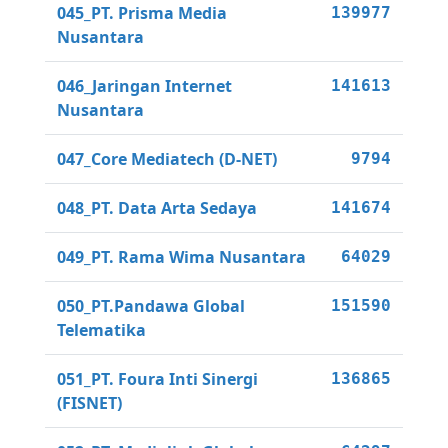
045_PT. Prisma Media
139977
Nusantara
046_Jaringan Internet
141613
Nusantara
047_Core Mediatech (D-NET)
9794
048_PT. Data Arta Sedaya
141674
049_PT. Rama Wima Nusantara
64029
050_PT.Pandawa Global
151590
Telematika
051_PT. Foura Inti Sinergi
136865
(FISNET)