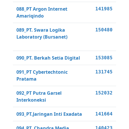
088_PT Argon Internet
141985
Amariqindo
089_PT. Swara Logika
150480
Laboratory (Bursanet)
090_PT. Berkah Setia Digital
153085
091_PT Cybertechtonic
131745
Pratama
092_PT Putra Garsel
152032
Interkoneksi
093_PT.Jaringan Inti Exadata
141664
094_PT. Chandra Media
140423